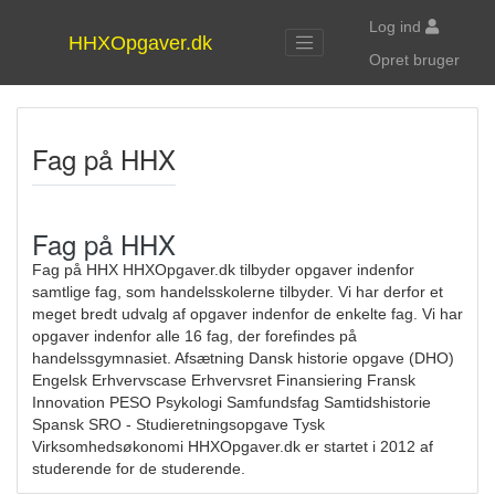
(current
Log ind
HHXOpgaver.dk
(curr
Opret bruger
Fag på HHX
Fag på HHX
Fag på HHX HHXOpgaver.dk tilbyder opgaver indenfor
samtlige fag, som handelsskolerne tilbyder. Vi har derfor et
meget bredt udvalg af opgaver indenfor de enkelte fag. Vi har
opgaver indenfor alle 16 fag, der forefindes på
handelssgymnasiet. Afsætning Dansk historie opgave (DHO)
Engelsk Erhvervscase Erhvervsret Finansiering Fransk
Innovation PESO Psykologi Samfundsfag Samtidshistorie
Spansk SRO - Studieretningsopgave Tysk
Virksomhedsøkonomi HHXOpgaver.dk er startet i 2012 af
studerende for de studerende.