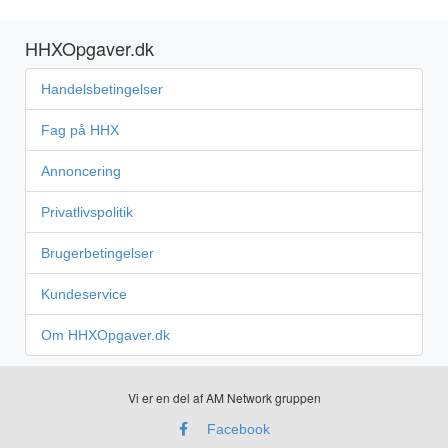
HHXOpgaver.dk
Handelsbetingelser
Fag på HHX
Annoncering
Privatlivspolitik
Brugerbetingelser
Kundeservice
Om HHXOpgaver.dk
Vi er en del af AM Network gruppen
Facebook